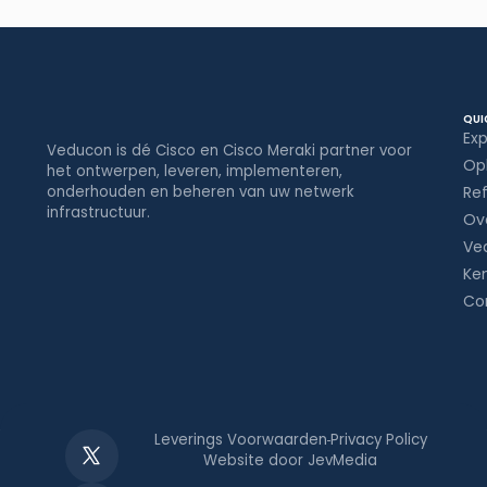
QUI
Exp
Veducon is dé Cisco en Cisco Meraki partner voor
Op
het ontwerpen, leveren, implementeren,
onderhouden en beheren van uw netwerk
Ref
infrastructuur.
Ov
Ve
Ke
Co
Leverings Voorwaarden
Privacy Policy
Website door JevMedia