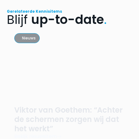
Gerelateerde Kennisitems
Blijf
up-to-date
.
Nieuws
Viktor van Goethem: “Achter
de schermen zorgen wij dat
het werkt”
Bekijk nieuwsitem