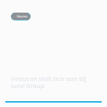
Nieuws
Veducon sluit zich aan bij
iunxi Group
Bekijk nieuwsitem