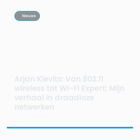
Nieuws
Arjan Kievits: Van 802.11
wireless tot Wi-Fi Expert: Mijn
verhaal in draadloze
netwerken
Bekijk nieuwsitem