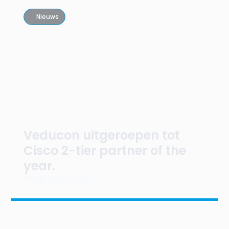
Nieuws
Veducon uitgeroepen tot
Cisco 2-tier partner of the
year.
Bekijk nieuwsitem