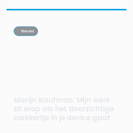
Nieuws
Marijn Kaufman: Mijn werk
zit erop als het doorzichtige
stekkertje in je device gaat
Bekijk nieuwsitem