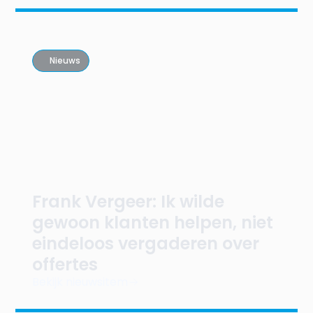
Nieuws
Frank Vergeer: Ik wilde
gewoon klanten helpen, niet
eindeloos vergaderen over
offertes
Bekijk nieuwsitem