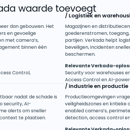
kada waarde toevoegt
/
Logistiek en warehous
 meer dan gebouwen. Het
Magazijnen en distributiec
rs en gevoelige
goederenstromen, toegang, 
gen met camera’s,
partijen. Verkada helpt logis
nagement binnen één
beveiligen, incidenten snell
beschermen.
Relevante Verkada-oplos
ccess Control,
Security voor warehouses en 
Access Control en AI-powere
/
Industrie en productie
chtbaar nadat de schade is
Productieomgevingen vragen
 security, AI-
veiligheidszones en kritieke 
me alerts om sneller
enabled camera’s, perimeter m
context te plaatsen.
detection, access control e
Relevante Verkada-oplos