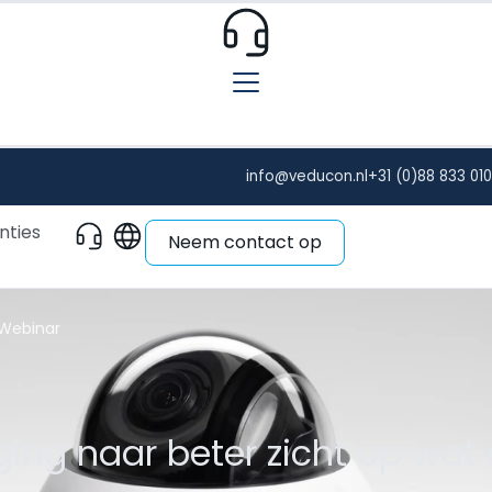
info@veducon.nl
+31 (0)88 833 01
nties
Neem contact op
 Webinar
ging naar beter zicht op wat