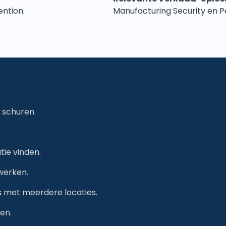
ention.
Manufacturing Security en P
 schuren.
tie vinden.
nwerken.
s met meerdere locaties.
nen.