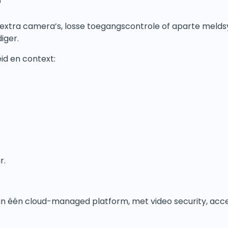
?
n extra camera’s, losse toegangscontrole of aparte meld
iger.
id en context:
r.
in één cloud-managed platform, met video security, acce