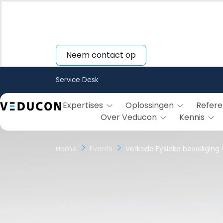
Neem contact op
Service Desk
Expertises
Oplossingen
Refere
Over Veducon
Kennis
Home
Events
Verkada Fysieke beveiliging
Van reactieve beveili