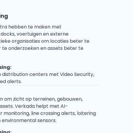
ing
entra hebben te maken met
docks, voertuigen en externe
tieke organisaties om locaties beter te
er te onderzoeken en assets beter te
sing:
distribution centers met Video Security,
d alerts.
 om zicht op terreinen, gebouwen,
assets.
Verkada helpt met AI-
onitoring, line crossing alerts, loitering
n environmental sensors.
sing: