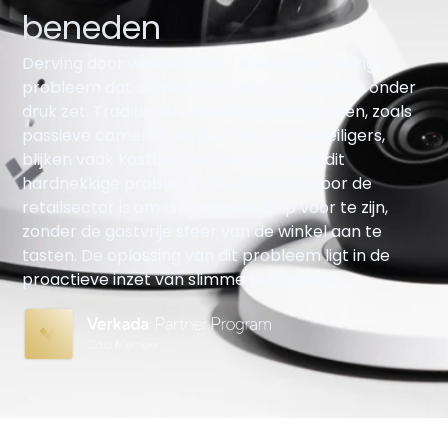
beneden
Derving door winkeldiefstal is een hardnekkig
probleem dat de winstmarges van retailers onder
druk zet. Traditionele beveiligingsmethoden, zoals
passieve camera’s en de inzet van beveiligers,
blijken vaak kostbaar en reactief voor dit
hardnekkige probleem. De uitdaging voor de
retailsector is om diefstal een stap voor te zijn,
zonder de gastvrije sfeer van de winkel aan te
tasten. De oplossing van dit probleem ligt in de
proactieve inzet van slimme technologie.