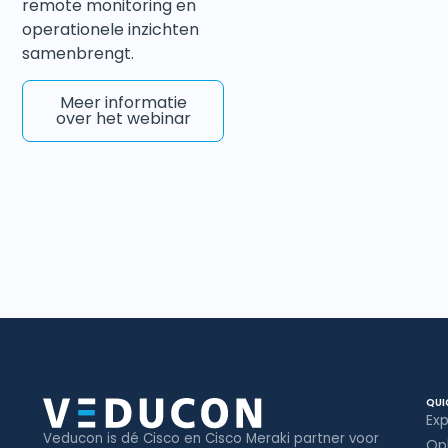
remote monitoring en
operationele inzichten
samenbrengt.
Meer informatie
over het webinar
QUI
Exp
Veducon is dé Cisco en Cisco Meraki partner voor
Op