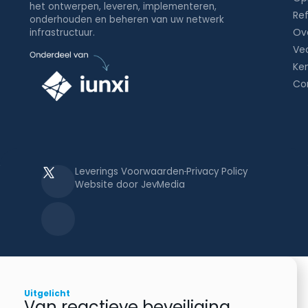
het ontwerpen, leveren, implementeren,
Ref
onderhouden en beheren van uw netwerk
Ov
infrastructuur.
Ve
Ke
Co
Leverings Voorwaarden
Privacy Policy
Website door JevMedia
Uitgelicht
Van reactieve beveiliging