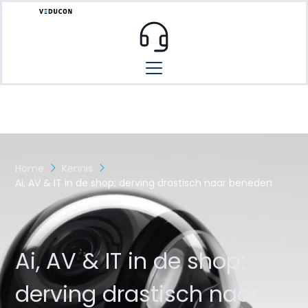
Home
Kennis
Ai, AV & IT in de shop; derving drastisch naar beneden
Ai, AV & IT in de shop;
derving drastisch naar